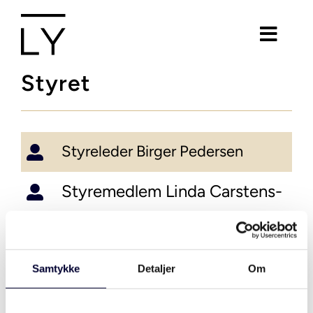
Skip
to
Toggl
content
Navig
Styret
Våre forsikringer
Innsikt
Styreleder Birger Pedersen
Våre kontorer
Styremedlem Linda Carstens-
Svärd
Om Ly
Styremedlem Monika Solberg
Samtykke
Detaljer
Om
Kontakt
Styremedlem Tore