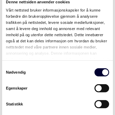
Meld Skade
Denne nettsiden anvender cookies
Thorstensen
Vårt nettsted bruker informasjonskapsler for å kunne
forbedre din brukeropplevelse gjennom å analysere
Styremedlem Lasse Lie-
Min side
trafikken på nettstedet, levere sosiale mediefunksjoner,
Breiland
samt å levere deg innhold og annonser med relevant
innhold på og utenfor dette nettstedet. Dette innebærer
Ahlsell partner
også at det kan deles informasjon om hvordan du bruker
Styremedlem Øystein Andreas
nettstedet med våre partnere innen sosiale medier,
annonsering og analyse. Denne informasjonen kan
Hamar
brukes i kombinasjon med annen informasjon du har gjort
tilgjengelig gjennom samtykke for bruk til blant annet
Samtykkevalg
Styremedlem Ive Isaksen
annonsering og tilpasset kommunikasjon. Vi bruker bare
Nødvendig
de data som du gir ditt samtykke til, med unntak av
Varamedlem Morten Grongstad
nødvendige informasjonskapsler som må være til stede
Egenskaper
for at vitale funksjoner på nettsiden skal kunne fungere.
informasjon du har gjort tilgjengelig for dem, eller som de
Varamedlem Harald Rye
har samlet inn gjennom din bruk av tjenestene deres.
Statistikk
Norgren